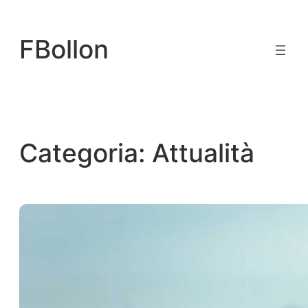
Vai
al
FBollon
contenuto
Categoria:
Attualità